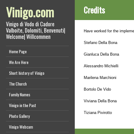
Vinigo.com
Credits
Vinigo di Vodo di Cadore
Valboite, Dolomiti, Benvenuti|
Have worked for the implement
Welcome| Willcommen
Stefano Della Bona
Home Page
Gianluca Della Bona
We Are Here
Alessandro Michielli
Short history of Vinigo
Marilena Marchioni
The Church
Bortolo De Vido
Family Names
Viviana Della Bona
Vinigo in the Past
Tiziana Pivirotto
Photo Gallery
Vinigo Webcam